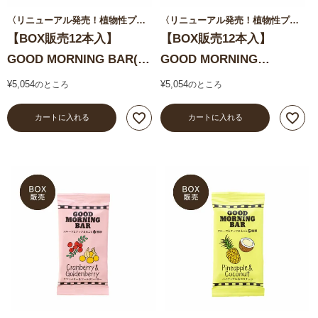
〈リニューアル発売！植物性プロテイン配合〉
〈リニューアル発売！植物性プロテイン配合〉
【BOX販売12本入】
【BOX販売12本入】
GOOD MORNING BAR(バ
GOOD MORNING
ナナ塩キャラメル)
BAR（カカオ＆オレン
¥
5,054
¥
5,054
のところ
のところ
ジ）
カートに入れる
カートに入れる