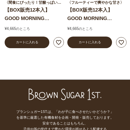
〈間食にぴったり！甘酸っぱいフレーバー〉
〈フルーティーで爽やかな甘さ〉
【BOX販売12本入】
【BOX販売12本入】
GOOD MORNING
GOOD MORNING
BAR(Cranberry&Goldenb
BAR(Pineapple&Coconut
¥
4,665
¥
4,665
のところ
のところ
erry )
)
カートに入れる
カートに入れる
ブランシュガー1ST.は、「わが子に食べさせたいかどうか？」
を基準に厳選した有機食材を企画・開発・販売しております。
安全であることはもちろん、
子供や孫の世代まで豊かな環境が残せるよう配慮する